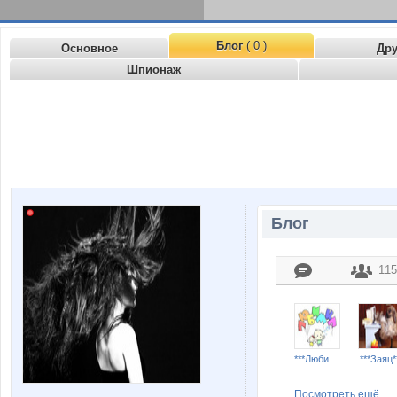
Блог
( 0 )
Основное
Др
Шпионаж
Блог
115
***Любимка***
***Заяц*
Посмотреть ещё