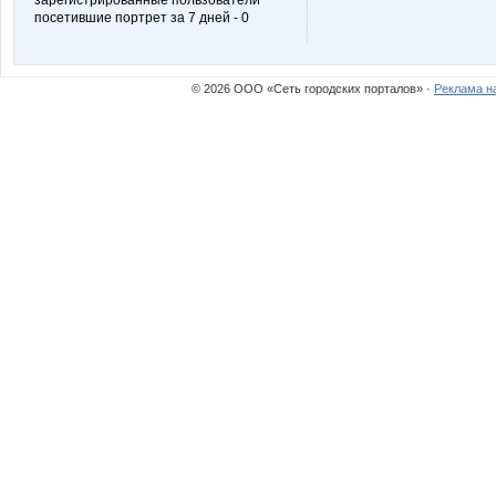
зарегистрированные пользователи
посетившие портрет за 7 дней - 0
NASIK
NAd12
© 2026 ООО «Сеть городских порталов» ·
Реклама н
Nice-looking
Noatel
Pristavochka
Pugovk
Simens
Six
Tanyashaa
Tau